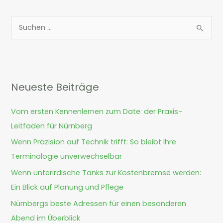
S
u
c
h
Neueste Beiträge
e
n
Vom ersten Kennenlernen zum Date: der Praxis-
n
Leitfaden für Nürnberg
a
Wenn Präzision auf Technik trifft: So bleibt Ihre
c
Terminologie unverwechselbar
h
Wenn unterirdische Tanks zur Kostenbremse werden:
:
Ein Blick auf Planung und Pflege
Nürnbergs beste Adressen für einen besonderen
Abend im Überblick