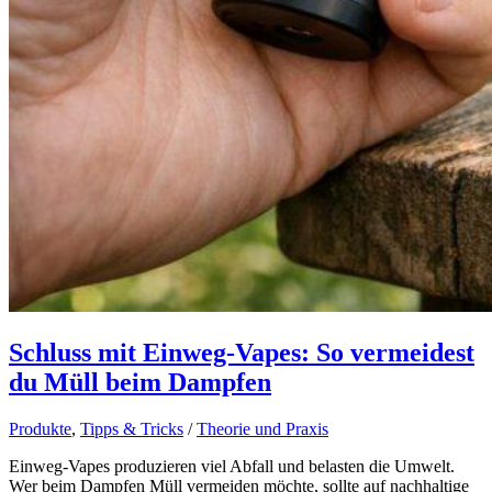
Schluss mit Einweg-Vapes: So vermeidest
du Müll beim Dampfen
Produkte
,
Tipps & Tricks
/
Theorie und Praxis
Einweg-Vapes produzieren viel Abfall und belasten die Umwelt.
Wer beim Dampfen Müll vermeiden möchte, sollte auf nachhaltige