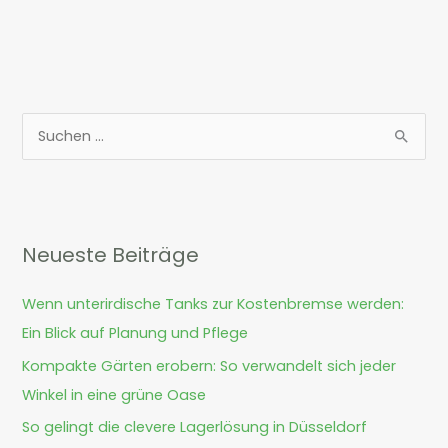
S
u
c
h
Neueste Beiträge
e
n
Wenn unterirdische Tanks zur Kostenbremse werden:
n
Ein Blick auf Planung und Pflege
a
Kompakte Gärten erobern: So verwandelt sich jeder
c
Winkel in eine grüne Oase
h
So gelingt die clevere Lagerlösung in Düsseldorf
: