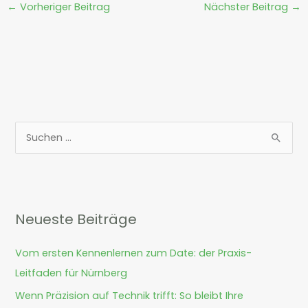
←
Vorheriger Beitrag
Nächster Beitrag
→
S
u
c
h
Neueste Beiträge
e
n
Vom ersten Kennenlernen zum Date: der Praxis-
n
Leitfaden für Nürnberg
a
Wenn Präzision auf Technik trifft: So bleibt Ihre
c