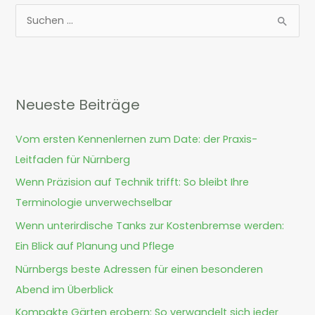
S
u
c
h
Neueste Beiträge
e
n
Vom ersten Kennenlernen zum Date: der Praxis-
n
Leitfaden für Nürnberg
a
Wenn Präzision auf Technik trifft: So bleibt Ihre
c
Terminologie unverwechselbar
h
Wenn unterirdische Tanks zur Kostenbremse werden:
:
Ein Blick auf Planung und Pflege
Nürnbergs beste Adressen für einen besonderen
Abend im Überblick
Kompakte Gärten erobern: So verwandelt sich jeder